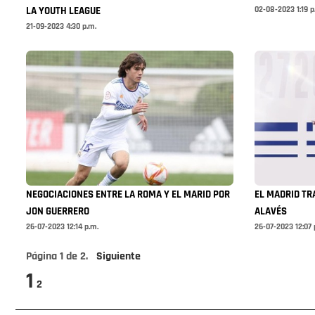
02-08-2023 1:19 p
LA YOUTH LEAGUE
21-09-2023 4:30 p.m.
NEGOCIACIONES ENTRE LA ROMA Y EL MARID POR
EL MADRID TR
JON GUERRERO
ALAVÉS
26-07-2023 12:14 p.m.
26-07-2023 12:07 
Página
1
de
2
.
Siguiente
1
2