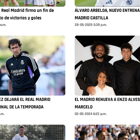
 Real Madrid firma un fin de
ÁLVARO ARBELOA, NUEVO ENTRENA
o de victorias y goles
MADRID CASTILLA
a.m.
28-05-2025 5:39 p.m.
Z DEJARÁ EL REAL MADRID
EL MADRID RENUEVA A ENZO ALVES,
FINAL DE LA TEMPORADA
MARCELO
.m.
02-05-2024 6:22 p.m.