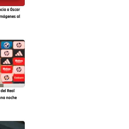
cia a Óscar
imágenes al
 del Real
 una noche