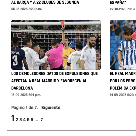
AL BARÇA Y A 22 CLUBES DE SEGUNDA
ESPAÑA”
06-12-2025 5:23 p.m.
22-10-2025 7:31 a
LOS DEMOLEDORES DATOS DE EXPULSIONES QUE
EL REAL MADR
AFECTAN A REAL MADRID Y FAVORECEN AL
POR LOS ERRO
BARCELONA
POLÉMICA EXP
15-09-2025 6:14 p.m.
14-09-2025 8:28 
Página
1
de
7
.
Siguiente
1
2
3
4
5
6
...
7