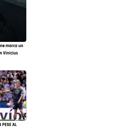
one marca un
n Vinícius
N PESE AL