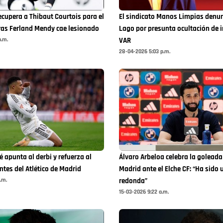
ecupera a Thibaut Courtois para el
El sindicato Manos Limpias denun
ras Ferland Mendy cae lesionado
Lago por presunta ocultación de 
p.m.
VAR
28-04-2026 5:03 p.m.
 apunta al derbi y refuerza al
Álvaro Arbeloa celebra la goleada
ntes del Atlético de Madrid
Madrid ante el Elche CF: “Ha sido
.m.
redonda”
15-03-2026 9:22 a.m.