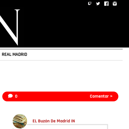
REAL MADRID
0
Comentar >
EL Buzón De Madrid IN