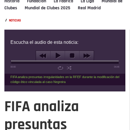
Historia
Fundación
La Fábrica
La Liga
Mundial de
Clubes
Mundial de Clubes 2025
Real Madrid
/
NOTICIAS
Escucha el audio de esta noticia:
00:00
04:46
FIFA analiza presuntas irregularidades en la RFEF durante la modificación del
código ético vinculada al caso Negreira
FIFA analiza
presuntas