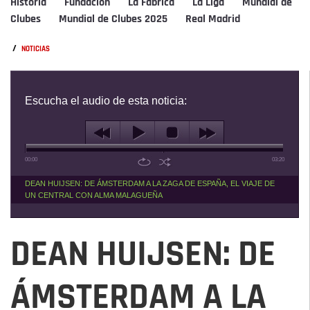
Historia
Fundación
La Fábrica
La Liga
Mundial de
Clubes
Mundial de Clubes 2025
Real Madrid
/
NOTICIAS
Escucha el audio de esta noticia:
00:00
03:20
DEAN HUIJSEN: DE ÁMSTERDAM A LA ZAGA DE ESPAÑA, EL VIAJE DE
UN CENTRAL CON ALMA MALAGUEÑA
DEAN HUIJSEN: DE
ÁMSTERDAM A LA