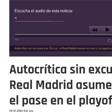
Escucha el audio de esta noticia:
00:00
Autocrítica sin excusas tras Da Luz: el Real Madrid asume errores y se jugará el
Autocrítica sin excu
Real Madrid asume 
el pase en el playof
29-01-2026 9:12 a.m.