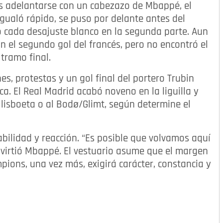
ras adelantarse con un cabezazo de Mbappé, el
igualó rápido, se puso por delante antes del
ó cada desajuste blanco en la segunda parte. Aun
on el segundo gol del francés, pero no encontró el
 tramo final.
s, protestas y un gol final del portero Trubin
ica. El Real Madrid acabó noveno en la liguilla y
 lisboeta o al Bodø/Glimt, según determine el
abilidad y reacción. “Es posible que volvamos aquí
advirtió Mbappé. El vestuario asume que el margen
pions, una vez más, exigirá carácter, constancia y