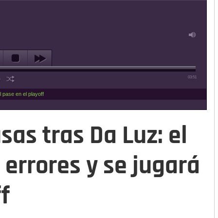
03:51
 pase en el playoff
sas tras Da Luz: el
errores y se jugará
f