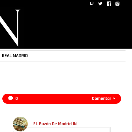
REAL MADRID
0
Comentar >
EL Buzón De Madrid IN